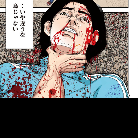
::fzkqzrz.oi