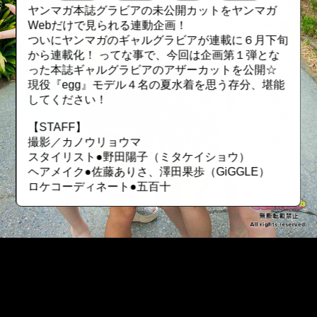
ヤンマガ本誌グラビアの未公開カットをヤンマガ
Webだけで見られる連動企画！
ついにヤンマガのギャルグラビアが連載に６月下旬
から連載化！ ってな事で、今回は企画第１弾とな
った本誌ギャルグラビアのアザーカットを公開☆
現役『egg』モデル４名の夏水着を思う存分、堪能
してください！
【STAFF】
撮影／カノウリョウマ
スタイリスト●野田陽子（ミタケイショウ）
ヘアメイク●佐藤ありさ、澤田果歩（GiGGLE）
ロケコーディネート●五百十
::fzkqzrz.oi