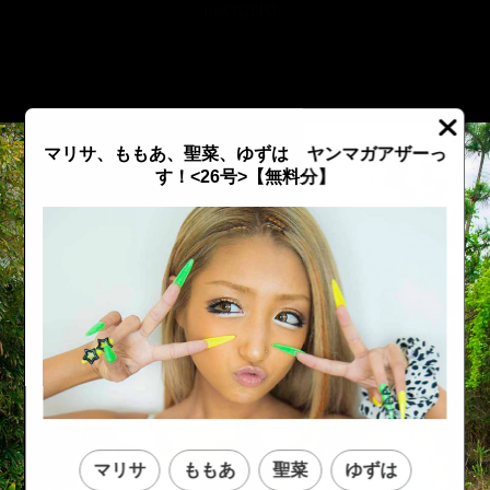
::fzkqzrz.oi
マリサ、ももあ、聖菜、ゆずは ヤンマガアザーっ
す！<26号>【無料分】
::fzkqzrz.oi
::fzkqzrz.oi
マリサ
ももあ
聖菜
ゆずは