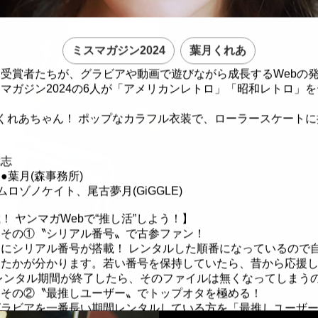
ミスマガジン2024
葉月くれあ
受賞者たちが、グラビアや動画で遊びながら成長するWebの
マガジン2024の6人が「アメリカンレトロ」「昭和レトロ」
くれあちゃん！ ポップなカラフル衣装で、ローラースケートに
武志
●葉月(森事務所)
ロゾノケイト、尾古夢月(GiGGLE)
！ ヤンマガWebで“推し活”しよう！】
」その①〝シリアル番号〟で古参ファン！
にシリアル番号が搭載！ レンタルした順番になっているので
したかが分かります。若い番号を保持していたら、昔から応援
レンタル期間が終了したら、そのファイルは無くなってしまう
」その②〝最推しユーザー〟でトップオタを極める！
グラビアを一番長い期間レンタルしている方を「最推しユーザ