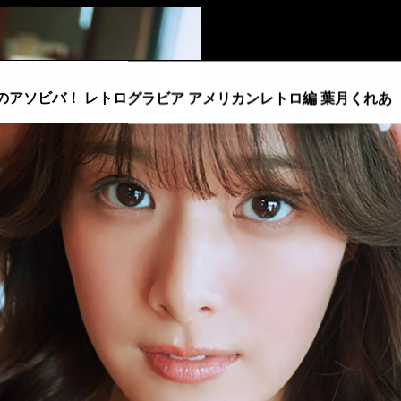
::fzkqzrz.oi
のアソビバ！ レトログラビア アメリカンレトロ編 葉月くれあ