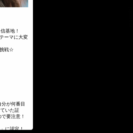
::fzkqzrz.oi
発信基地！
をテーマに大変
挑戦☆
自分が何番目
していた証
ので要注意！
ー」に認定！