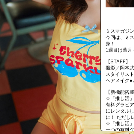
::fzkqzrz.oi
ミスマガジン
今回は、ミス
身！
1週目は葉月
【STAFF】
撮影／岡本
スタイリスト
ヘアメイク●ム
【新機能搭載
☆「推し活
有料グラビア
にレンタル
に！ ただし
☆「推し活
一つの有料