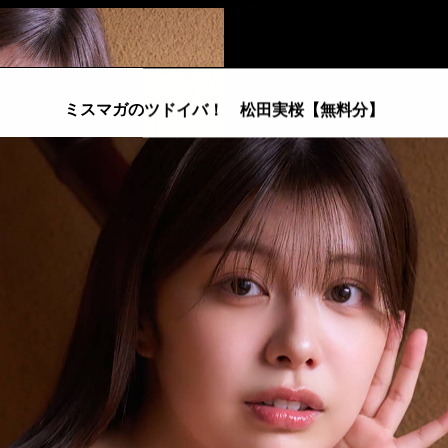
::fzkqzrz.oi
ミスマガのツドイバ！ 松田実桜【無料分】