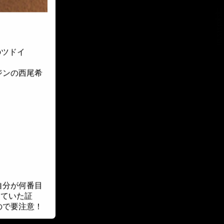
::fzkqzrz.oi
のツドイ
ジンの西尾希
自分が何番目
していた証
ので要注意！