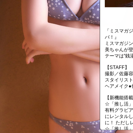
::fzkqzrz.oi
「ミスマガジ
バ！』
ミスマガジン
美ちゃんが
テーマは“銭
【STAFF】
撮影／佐藤
スタイリスト
ヘアメイク●
【新機能搭載
☆「推し活
有料グラビア
にレンタル
に！ ただし
☆「推し活