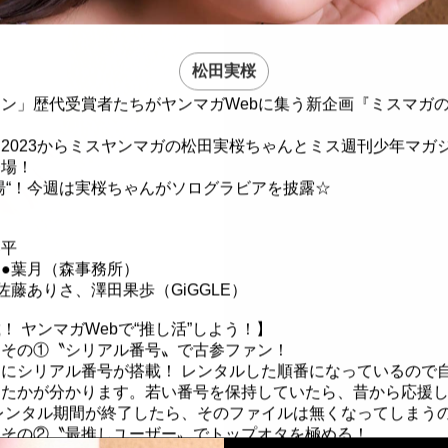
松田実桜
ン」歴代受賞者たちがヤンマガWebに集う新企画『ミスマガ
2023からミスヤンマガの松田実桜ちゃんとミス週刊少年マガ
登場！
湯“！今週は実桜ちゃんがソログラビアを披露☆
容平
●葉月（森事務所）
佐藤ありさ、澤田果歩（GiGGLE）
！ ヤンマガWebで“推し活”しよう！】
」その①〝シリアル番号〟で古参ファン！
にシリアル番号が搭載！ レンタルした順番になっているので
したかが分かります。若い番号を保持していたら、昔から応援
レンタル期間が終了したら、そのファイルは無くなってしまう
」その②〝最推しユーザー〟でトップオタを極める！