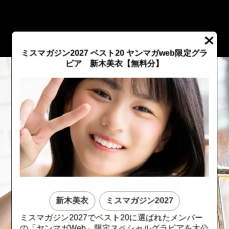
::fzkqzrz.oi
ミスマガジン2027 ベスト20 ヤンマガweb限定グラ
ビア 新木美衣【無料分】
新木美衣
ミスマガジン2027
::fzkqzrz.oi
::fzkqzrz.oi
ミスマガジン2027でベスト20に選ばれたメンバー
の「ヤンマガWeb」限定スペシャルグラビアを大公