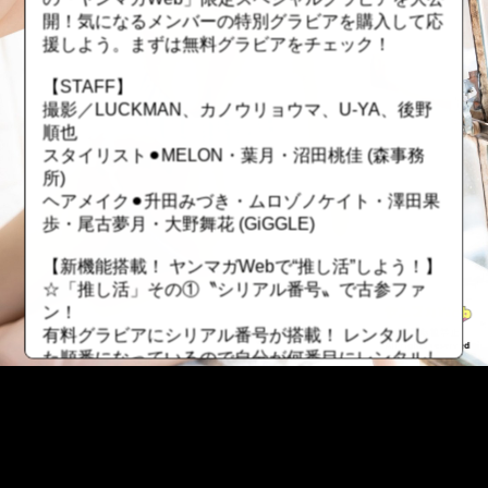
開！気になるメンバーの特別グラビアを購入して応
援しよう。まずは無料グラビアをチェック！
【STAFF】
撮影／LUCKMAN、カノウリョウマ、U-YA、後野
順也
スタイリスト⚫︎MELON・葉月・沼田桃佳 (森事務
所)
ヘアメイク⚫︎升田みづき・ムロゾノケイト・澤田果
歩・尾古夢月・大野舞花 (GiGGLE)
【新機能搭載！ ヤンマガWebで“推し活”しよう！】
☆「推し活」その①〝シリアル番号〟で古参ファ
ン！
有料グラビアにシリアル番号が搭載！ レンタルし
た順番になっているので自分が何番目にレンタルし
たかが分かります。若い番号を保持していたら、昔
から応援していた証に！ ただしレンタル期間が終
了したら、そのファイルは無くなってしまうので要
注意！
☆「推し活」その②〝最推しユーザー〟でトップオ
::fzkqzrz.oi