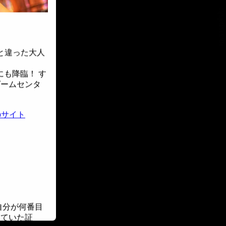
::fzkqzrz.oi
と違った大人
にも降臨！ す
ゲームセンタ
bサイト
自分が何番目
していた証