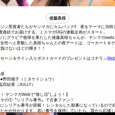
後藤真桜
ジン受賞者たちがヤンマガにカムバック‼︎ 夜をテーマに当時
週連続でお届けする、ミスマガOGの連載企画がスタート。
りにグラビア復帰を果たした後藤真桜ちゃんが、ヤンマガweb
の女性へと変貌した真桜ちゃんとの夜デートは、ゴーカート＆
に負けないほどの輝き！！
ッセージ＆サイン入りポストカードのプレゼントはコチラ→
We
正成
●野田陽子（ミタケイショウ）
塩田結香（JULLY）
！ ヤンマガWebで“推し活”しよう！】
」その①〝シリアル番号〟で古参ファン！
にシリアル番号が搭載！ レンタルした順番になっているので
したかが分かります。若い番号を保持していたら、昔から応援