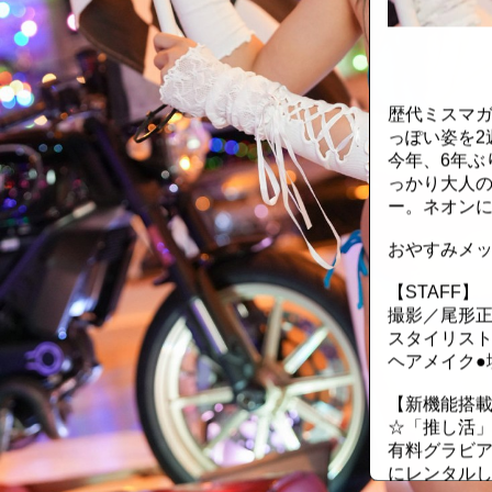
::fzkqzrz.oi
歴代ミスマガ
っぽい姿を2
今年、6年ぶ
っかり大人
ー。ネオン
おやすみメ
【STAFF】
撮影／尾形
スタイリスト
ヘアメイク●
【新機能搭載
☆「推し活
有料グラビア
にレンタル