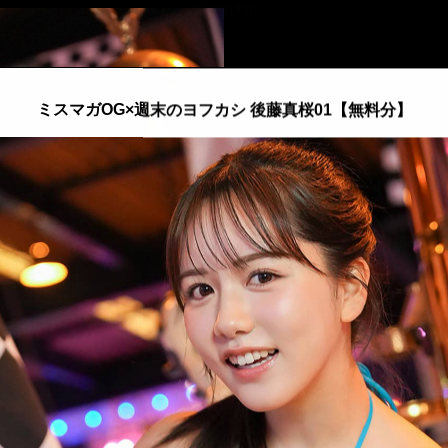
::fzkqzrz.oi
ミスマガOG×週末のヨフカシ 後藤真桜01【無料分】