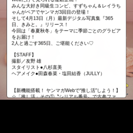
みんな大好き同級生コンビ、すずちゃん＆レイラち
ゃんがペアでヤンマガ3回目の登場！
そして4月13日（月）最新デジタル写真集『365
日、きみと。』リリース！
今回は「春夏秋冬」をテーマに季節ごとのグラビア
をお届け！
2人と過ごす365日、ご堪能ください♡
【STAFF】
撮影／友野 雄
スタイリスト●八杉直美
ヘアメイク●田森春菜・塩田結香（JULLY）
【新機能搭載！ ヤンマガWebで“推し活”しよう！】
☆「推し活」その①〝シリアル番号〟で古参ファ
ン！
有料グラビアにシリアル番号が搭載！ レンタルし
た順番になっているので自分が何番目にレンタルし
たかが分かります。若い番号を保持していたら、昔
から応援していた証に！ ただしレンタル期間が終
::fzkqzrz.oi