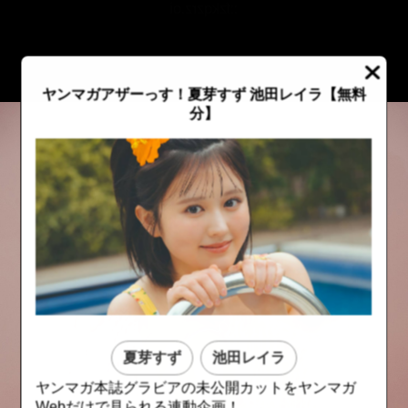
::fzkqzrz.oi
ヤンマガアザーっす！夏芽すず 池田レイラ
【無料
分】
夏芽すず
池田レイラ
::fzkqzrz.oi
::fzkqzrz.oi
ヤンマガ本誌グラビアの未公開カットをヤンマガ
Webだけで見られる連動企画！