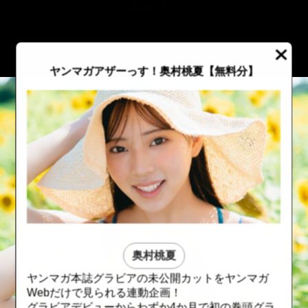
::fzkqzrz.oi
ヤンマガアザーっす！奥村桃夏
【無料分】
奥村桃夏
ヤンマガ本誌グラビアの未公開カットをヤンマガ
::fzkqzrz.oi
::fzkqzrz.oi
Webだけで見られる連動企画！
グラビアデビューからわずか4か月で初の巻頭グラ