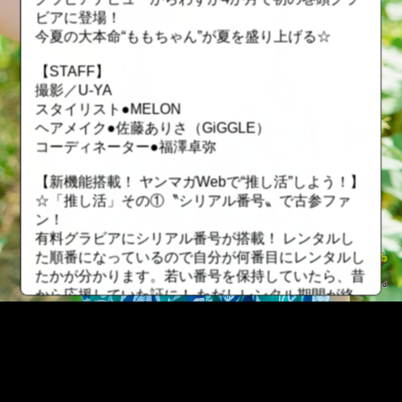
ビアに登場！
今夏の大本命“ももちゃん”が夏を盛り上げる☆
【STAFF】
撮影／U-YA
スタイリスト●MELON
ヘアメイク●佐藤ありさ（GiGGLE）
コーディネーター●福澤卓弥
【新機能搭載！ ヤンマガWebで“推し活”しよう！】
☆「推し活」その①〝シリアル番号〟で古参ファ
ン！
有料グラビアにシリアル番号が搭載！ レンタルし
た順番になっているので自分が何番目にレンタルし
たかが分かります。若い番号を保持していたら、昔
から応援していた証に！ ただしレンタル期間が終
了したら、そのファイルは無くなってしまうので要
注意！
☆「推し活」その②〝最推しユーザー〟でトップオ
タを極める！
一つの有料グラビアを一番長い期間レンタルしてい
::fzkqzrz.oi