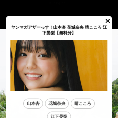
::fzkqzrz.oi
ヤンマガアザーっす！山本杏 花城奈央 晴こころ 江
下晏梨
【無料分】
山本杏
花城奈央
晴こころ
::fzkqzrz.oi
::fzkqzrz.oi
江下晏梨