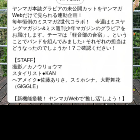
ヤンマガ本誌グラビアの未公開カットをヤンマガ
Webだけで見られる連動企画！
毎年恒例のミスマガ2世代コラボ！ 今週はミスヤ
ングマガジン&ミス週刊少年マガジンのグラビアを
お届けします。テーマは「軽音部の合宿」。という
ことでバンドを組んでみました♪ それぞれの担当は
どうなったのでしょうか！? ご確認ください！
【STAFF】
撮影／カノウリョウマ
スタイリスト●KAN
ヘアメイク●佐藤ありさ、スミホシナ、大野舞花
（GIGGLE）
【新機能搭載！ ヤンマガWebで“推し活”しよう！】
☆「推し活」その①〝シリアル番号〟で古参ファ
ン！
有料グラビアにシリアル番号が搭載！ レンタルし
た順番になっているので自分が何番目にレンタルし
たかが分かります。若い番号を保持していたら、昔
::fzkqzrz.oi
から応援していた証に！ ただしレンタル期間が終