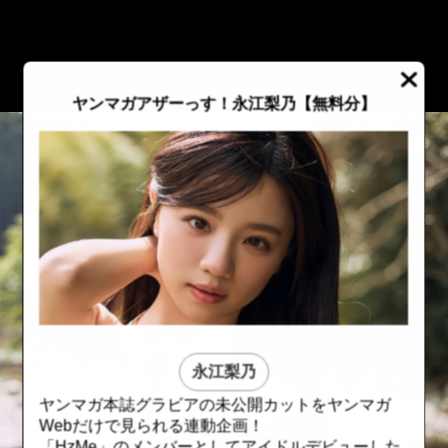
::fzkqzrz.oi
ヤンマガアザーっす！永江梨乃
【無料分】
永江梨乃
ヤンマガ本誌グラビアの未公開カットをヤンマガ
::fzkqzrz.oi
::fzkqzrz.oi
Webだけで見られる連動企画！
「HzMe」のメンバーとしてアイドルデビューした