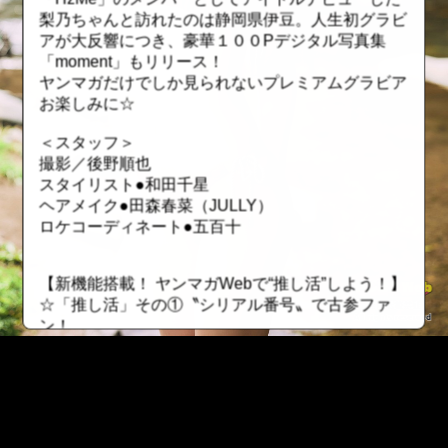
梨乃ちゃんと訪れたのは静岡県伊豆。人生初グラビ
アが大反響につき、豪華１００Pデジタル写真集
「moment」もリリース！
ヤンマガだけでしか見られないプレミアムグラビア
お楽しみに☆
＜スタッフ＞
撮影／後野順也
スタイリスト●和田千星
ヘアメイク●田森春菜（JULLY）
ロケコーディネート●五百十
【新機能搭載！ ヤンマガWebで“推し活”しよう！】
☆「推し活」その①〝シリアル番号〟で古参ファ
ン！
有料グラビアにシリアル番号が搭載！ レンタルし
た順番になっているので自分が何番目にレンタルし
たかが分かります。若い番号を保持していたら、昔
から応援していた証に！ ただしレンタル期間が終
了したら、そのファイルは無くなってしまうので要
::fzkqzrz.oi