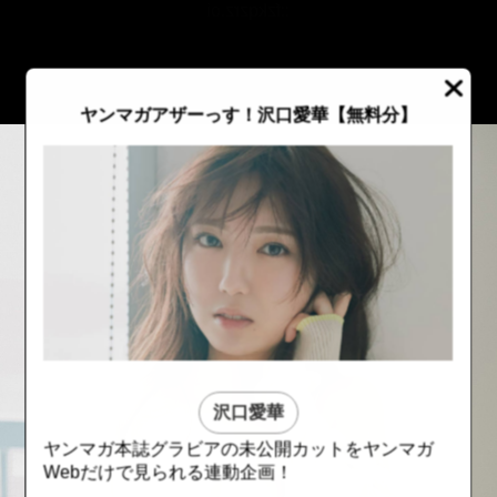
::fzkqzrz.oi
ヤンマガアザーっす！沢口愛華
【無料分】
沢口愛華
ヤンマガ本誌グラビアの未公開カットをヤンマガ
::fzkqzrz.oi
::fzkqzrz.oi
Webだけで見られる連動企画！