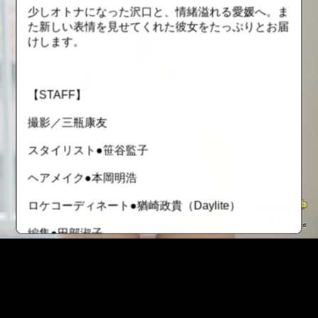
少しオトナになった沢口と、情緒溢れる愛媛へ。ま
た新しい表情を見せてくれた彼女をたっぷりとお届
けします。
【STAFF】
撮影／三瓶康友
スタイリスト●笹谷監子
ヘアメイク●本岡明浩
ロケコーディネート●猶崎政貴（Daylite）
編集●田部淑子
衣装協力⚫︎fruits de mer
::fzkqzrz.oi