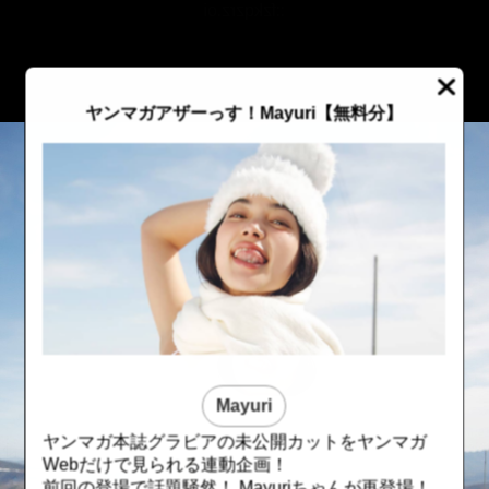
::fzkqzrz.oi
ヤンマガアザーっす！Mayuri
【無料分】
Mayuri
ヤンマガ本誌グラビアの未公開カットをヤンマガ
::fzkqzrz.oi
::fzkqzrz.oi
Webだけで見られる連動企画！
前回の登場で話題騒然！ Mayuriちゃんが再登場！