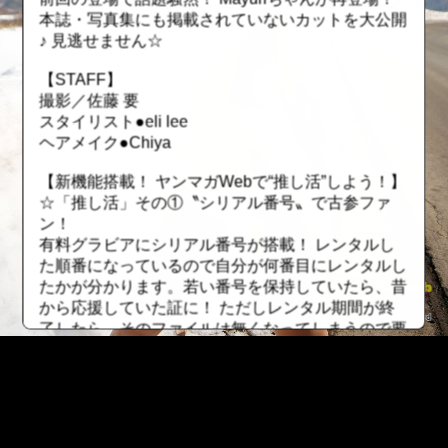
本誌・写真集にも掲載されていないカットを大公開
♪ 見逃せません☆
【STAFF】
撮影／佐藤 要
スタイリスト●eli lee
ヘアメイク●Chiya
【新機能搭載！ ヤンマガWebで“推し活”しよう！】
☆「推し活」その①〝シリアル番号〟で古参ファ
ン！
有料グラビアにシリアル番号が搭載！ レンタルし
た順番になっているので自分が何番目にレンタルし
たかが分かります。若い番号を保持していたら、昔
から応援していた証に！ ただしレンタル期間が終
了したら、そのファイルは無くなってしまうので要
注意！
☆「推し活」その②〝最推しユーザー〟でトップオ
タを極める！
一つの有料グラビアを一番長い期間レンタルしてい
る方を「最推しユーザー」に認定！ そのグラビア
::fzkqzrz.oi