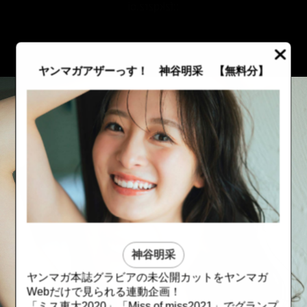
::fzkqzrz.oi
ヤンマガアザーっす！ 神谷明采
【無料分】
神谷明采
ヤンマガ本誌グラビアの未公開カットをヤンマガ
::fzkqzrz.oi
::fzkqzrz.oi
Webだけで見られる連動企画！
「ミス東大2020」「Miss of miss2021」でグランプ