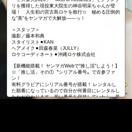
リを獲得した現役東大院生の神谷明采ちゃんが登
場！ 人生初の宮古島ロケを敢行☆ 秘める圧倒的
な”美”をヤンマガで大解放――っ！
＜スタッフ＞
撮影／藤本和典
スタイリスト⚫︎KAN
ヘアメイク⚫︎田森春菜（JULLY）
ロケコーディネート⚫︎沖縄ロケ株式会社
【新機能搭載！ ヤンマガWebで“推し活”しよう！】
☆「推し活」その①〝シリアル番号〟で古参ファ
ン！
有料グラビアにシリアル番号が搭載！ レンタルし
た順番になっているので自分が何番目にレンタルし
たかが分かります。若い番号を保持していたら、昔
から応援していた証に！ ただしレンタル期間が終
了したら、そのファイルは無くなってしまうので要
注意！
☆「推し活」その②〝最推しユーザー〟でトップオ
タを極める！
::fzkqzrz.oi