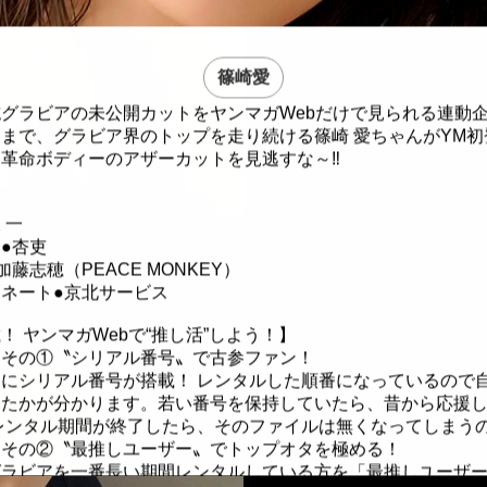
篠崎愛
グラビアの未公開カットをヤンマガWebだけで見られる連動
まで、グラビア界のトップを走り続ける篠崎 愛ちゃんがYM初
革命ボディーのアザーカットを見逃すな～‼️
 一
●杏吏
藤志穂（PEACE MONKEY）
ネート●京北サービス
！ ヤンマガWebで“推し活”しよう！】
」その①〝シリアル番号〟で古参ファン！
にシリアル番号が搭載！ レンタルした順番になっているので
したかが分かります。若い番号を保持していたら、昔から応援
レンタル期間が終了したら、そのファイルは無くなってしまう
」その②〝最推しユーザー〟でトップオタを極める！
グラビアを一番長い期間レンタルしている方を「最推しユーザ