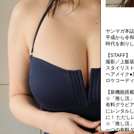
::fzkqzrz.oi
ヤンマガ本誌
平成から令和
時代を創りし
【STAFF】
撮影／上飯坂
スタイリスト
ヘアメイク●加
ロケコーディ
【新機能搭載
☆「推し活
有料グラビア
にレンタル
に！ ただし
☆「推し活
一つの有料