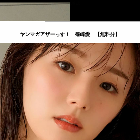
::fzkqzrz.oi
ヤンマガアザーっす！ 篠崎愛
【無料分】