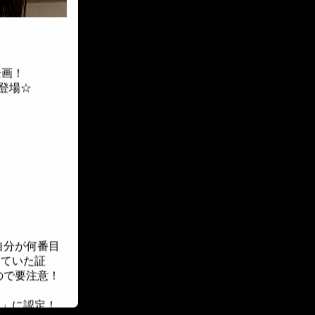
::fzkqzrz.oi
企画！
登場☆
自分が何番目
していた証
ので要注意！
ー」に認定！