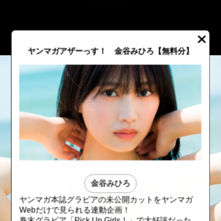
::fzkqzrz.oi
ヤンマガアザーっす！ 金谷みひろ
【無料分】
金谷みひろ
ヤンマガ本誌グラビアの未公開カットをヤンマガ
::fzkqzrz.oi
::fzkqzrz.oi
Webだけで見られる連動企画！
巻末グラビア「Pick Up Girls！」で大好評だった、