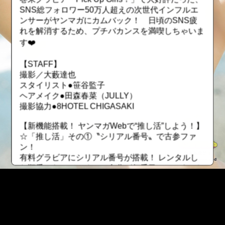
SNS総フォロワー50万人超えの次世代インフルエ
ンサーがヤンマガにカムバック！ 日頃のSNS疲
れを解消するため、プチバカンスを満喫しちゃいま
す❤️
【STAFF】
撮影／大藪達也
スタイリスト●笹谷監子
ヘアメイク●田森春菜（JULLY）
撮影協力●8HOTEL CHIGASAKI
【新機能搭載！ ヤンマガWebで“推し活”しよう！】
☆「推し活」その①〝シリアル番号〟で古参ファ
ン！
有料グラビアにシリアル番号が搭載！ レンタルし
た順番になっているので自分が何番目にレンタルし
たかが分かります。若い番号を保持していたら、昔
から応援していた証に！ ただしレンタル期間が終
了したら、そのファイルは無くなってしまうので要
注意！
::fzkqzrz.oi
☆「推し活」その②〝最推しユーザー〟でトップオ