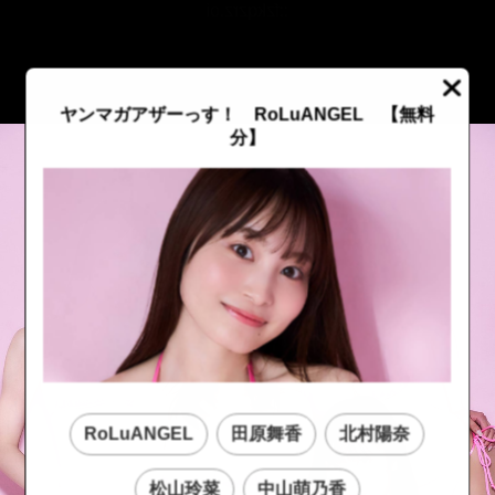
::fzkqzrz.oi
ヤンマガアザーっす！ RoLuANGEL
【無料
分】
RoLuANGEL
田原舞香
北村陽奈
::fzkqzrz.oi
::fzkqzrz.oi
松山玲菜
中山萌乃香