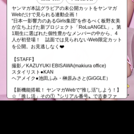
ヤンマガ本誌グラビアの未公開カットをヤンマガ
Webだけで見られる連動企画！
“日本一影響力のあるGirls集団“を作るべく板野友美
が立ち上げた新プロジェクト「RoLuANGEL」。第
1期生に選ばれた個性豊かなメンバーの中から、4
人が初登場！ 誌面では見られないWeb限定カット
を公開。お見逃しなく❤️
【STAFF】
撮影／KAZUYUKI EBISAWA(makiura office)
スタイリスト●KAN
ヘアメイク●池田ふみ・榊原みさと(GiGGLE）
【新機能搭載！ ヤンマガWebで“推し活”しよう！】
☆「推し活」その①〝シリアル番号〟で古参ファ
ン！
有料グラビアにシリアル番号が搭載！ レンタルし
た順番になっているので自分が何番目にレンタルし
たかが分かります。若い番号を保持していたら、昔
から応援していた証に！ ただしレンタル期間が終
::fzkqzrz.oi
了したら、そのファイルは無くなってしまうので要