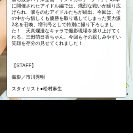
に開催されたアイドル編では、熾烈な戦いが繰り広
げられ、涙をのむアイドルたちが続出。今回は、そ
の中から惜しくも優勝を取り逃してしまった実力派
2名を召喚、増刊号として特別に撮り下ろしまし
た！ 天真爛漫なキャラで撮影現場を盛り上げてく
れる、三田萌日香ちゃん。今回もその親しみやすい
笑顔を存分の見せてくれました！
【STAFF】
撮影／市川秀明
スタイリスト●松村麻生
ヘアメイク●塩田結香（JULLY）
【新機能搭載！ ヤンマガWebで“推し活”しよう！】
☆「推し活」その①〝シリアル番号〟で古参ファ
ン！
::fzkqzrz.oi