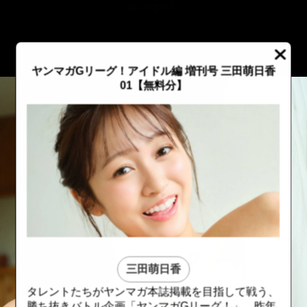
::fzkqzrz.oi
ヤンマガGリーグ！アイドル編 増刊号 三田萌日香
01【無料分】
三田萌日香
::fzkqzrz.oi
::fzkqzrz.oi
タレントたちがヤンマガ本誌掲載を目指して戦う、
勝ち抜きバトル企画「ヤンマガGリーグ！」。昨年