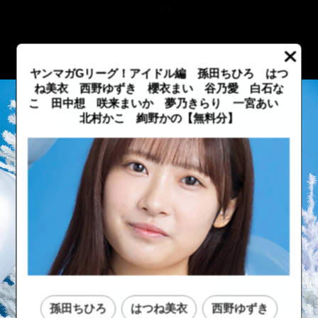
::fzkqzrz.oi
ヤンマガGリーグ！アイドル編 孫田ちひろ はつ
ね美衣 西野ゆずき 櫻衣まい 谷乃愛 白石な
こ 田中想 咲来まいか 夢乃きらり 一宮あい
北村かこ 絢野かの【無料分】
::fzkqzrz.oi
::fzkqzrz.oi
孫田ちひろ
はつね美衣
西野ゆずき