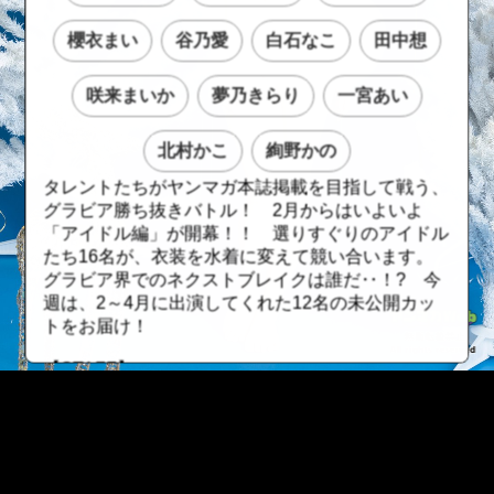
櫻衣まい
谷乃愛
白石なこ
田中想
咲来まいか
夢乃きらり
一宮あい
北村かこ
絢野かの
タレントたちがヤンマガ本誌掲載を目指して戦う、
グラビア勝ち抜きバトル！ 2月からはいよいよ
「アイドル編」が開幕！！ 選りすぐりのアイドル
たち16名が、衣装を水着に変えて競い合います。
グラビア界でのネクストブレイクは誰だ‥！? 今
週は、2～4月に出演してくれた12名の未公開カッ
トをお届け！
【STAFF】
撮影／田中智久
スタイリスト●田中陽子
ヘアメイク●佐藤ありさ・佐藤愛梨・尾古夢月
（GiGGLE）、塩田結香・海瀬志津奈（JULLY）
::fzkqzrz.oi
撮影協力●バックグラウンズファクトリー、プロッ