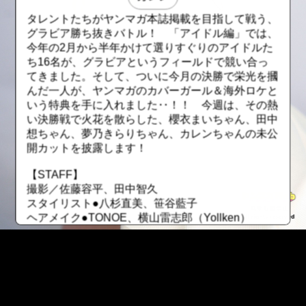
タレントたちがヤンマガ本誌掲載を目指して戦う、
グラビア勝ち抜きバトル！ 「アイドル編」では、
今年の2月から半年かけて選りすぐりのアイドルた
ち16名が、グラビアというフィールドで競い合っ
てきました。そして、ついに今月の決勝で栄光を摑
んだ一人が、ヤンマガのカバーガール＆海外ロケと
いう特典を手に入れました‥！！ 今週は、その熱
い決勝戦で火花を散らした、櫻衣まいちゃん、田中
想ちゃん、夢乃きらりちゃん、カレンちゃんの未公
開カットを披露します！
【STAFF】
撮影／佐藤容平、田中智久
スタイリスト●八杉直美、笹谷藍子
ヘアメイク●TONOE、横山雷志郎（Yollken）
【新機能搭載！ ヤンマガWebで“推し活”しよう！】
☆「推し活」その①〝シリアル番号〟で古参ファ
ン！
有料グラビアにシリアル番号が搭載！ レンタルし
::fzkqzrz.oi
た順番になっているので自分が何番目にレンタルし