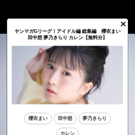
::fzkqzrz.oi
ヤンマガGリーグ！アイドル編 総集編 櫻衣まい
田中想 夢乃きらり カレン【無料分】
櫻衣まい
田中想
夢乃きらり
::fzkqzrz.oi
::fzkqzrz.oi
カレン