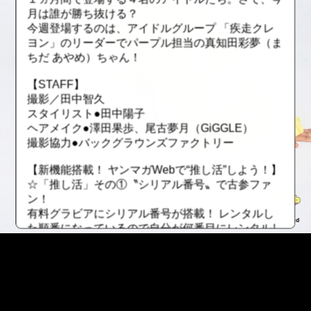
月は誰が勝ち抜ける？
今週登場するのは、アイドルグループ 「疾走クレ
ヨン」のリーダーでパープル担当の真知田彩夢（ま
ちだ あやめ）ちゃん！
【STAFF】
撮影／田中智久
スタイリスト●田中陽子
ヘアメイク●澤田果歩、尾古夢月（GiGGLE）
撮影協力●バックグラウンズファクトリー
【新機能搭載！ ヤンマガWebで“推し活”しよう！】
☆「推し活」その①〝シリアル番号〟で古参ファ
ン！
有料グラビアにシリアル番号が搭載！ レンタルし
た順番になっているので自分が何番目にレンタルし
たかが分かります。若い番号を保持していたら、昔
から応援していた証に！ ただしレンタル期間が終
了したら、そのファイルは無くなってしまうので要
注意！
☆「推し活」その②〝最推しユーザー〟でトップオ
::fzkqzrz.oi