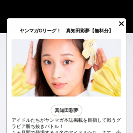
::fzkqzrz.oi
ヤンマガGリーグ！ 真知田彩夢【無料分】
真知田彩夢
アイドルたちがヤンマガ本誌掲載を目指して戦うグ
::fzkqzrz.oi
::fzkqzrz.oi
ラビア勝ち抜きバトル！
１ヵ月間で登場する４名のアイドルたち。さて、今