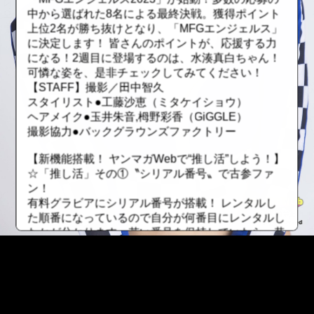
中から選ばれた8名による最終決戦。獲得ポイント
上位2名が勝ち抜けとなり、「MFGエンジェルス」
に決定します！ 皆さんのポイントが、応援する力
になる！2週目に登場するのは、水湊真白ちゃん！
可憐な姿を、是非チェックしてみてください！
【STAFF】撮影／田中智久
スタイリスト●工藤沙恵（ミタケイショウ）
ヘアメイク●玉井朱音,栂野彩香（GiGGLE）
撮影協力●バックグラウンズファクトリー
【新機能搭載！ ヤンマガWebで“推し活”しよう！】
☆「推し活」その①〝シリアル番号〟で古参ファ
ン！
有料グラビアにシリアル番号が搭載！ レンタルし
た順番になっているので自分が何番目にレンタルし
たかが分かります。若い番号を保持していたら、昔
から応援していた証に！ ただしレンタル期間が終
了したら、そのファイルは無くなってしまうので要
注意！
☆「推し活」その②〝最推しユーザー〟でトップオ
タを極める！
::fzkqzrz.oi