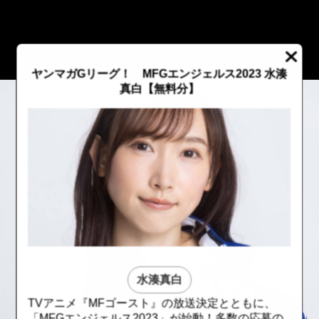
::fzkqzrz.oi
ヤンマガGリーグ！ MFGエンジェルス2023 水湊
真白【無料分】
水湊真白
::fzkqzrz.oi
::fzkqzrz.oi
TVアニメ『MFゴースト』の放送決定とともに、
「MFGエンジェルス2023」が始動！多数の応募の