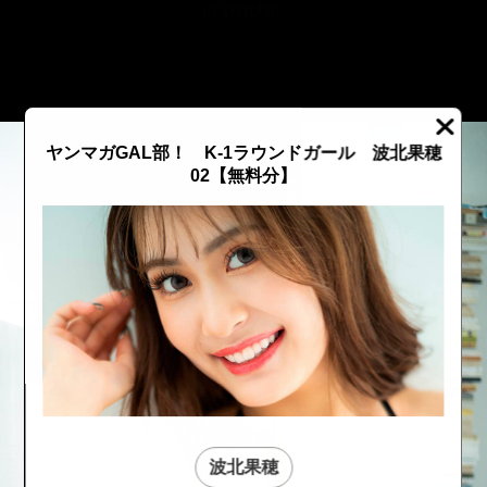
::fzkqzrz.oi
ヤンマガGAL部！ K-1ラウンドガール 波北果穂
02【無料分】
::fzkqzrz.oi
::fzkqzrz.oi
波北果穂