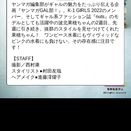
ヤンマガ編集部がギャルの魅力をたっぷり伝える企
画『ヤンマガGAL部！』。K-1 GIRLS 2022のメン
バー、そしてギャル系ファッション誌『nuts』のモ
デルとしても活躍中の波北果穂ちゃんの2週目。先
週に引き続き、抜群のスタイルを見せつけてくれた
果穂ちゃん！ ワンピース水着にもヴィヴィッドな
ピンクの水着にも負けない、その存在感に注目で
す！
【STAFF】
撮影／西村康
スタイリスト●村田友哉
ヘアメイク●進藤澪燿子
::fzkqzrz.oi