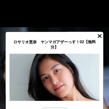
::fzkqzrz.oi
ロサリオ恵奈 ヤンマガアザーっす！02
【無料
分】
::fzkqzrz.oi
::fzkqzrz.oi