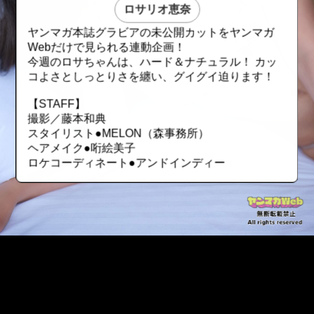
ロサリオ恵奈
ヤンマガ本誌グラビアの未公開カットをヤンマガ
Webだけで見られる連動企画！
今週のロサちゃんは、ハード＆ナチュラル！ カッ
コよさとしっとりさを纏い、グイグイ迫ります！
【STAFF】
撮影／藤本和典
スタイリスト●MELON（森事務所）
ヘアメイク●哘絵美子
ロケコーディネート●アンドインディー
::fzkqzrz.oi