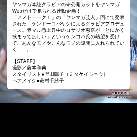
ヤンマガ本誌グラビアの未公開カットをヤンマガ
Webだけで見られる連動企画！
「アメトーーク！」の「ヤンマガ芸人」回にて発表
された、ケンドーコバヤシによるグラビアプロデュ
ース。赤マル急上昇中のロサリオ恵奈が「とにかく
挟まってほしい」というケンコバ氏の熱望を受け
て、あんなモノやこんなモノの隙間に入れられてい
く――。
【STAFF】
撮影／藤本和典
スタイリスト●野田陽子（ミタケイショウ）
ヘアメイク●萩村千紗子
::fzkqzrz.oi