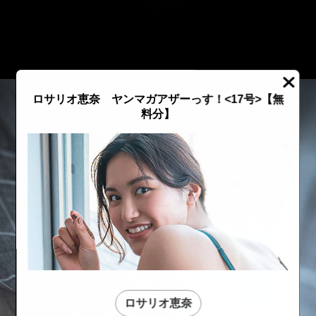
::fzkqzrz.oi
ロサリオ恵奈 ヤンマガアザーっす！<17号>【無
料分】
::fzkqzrz.oi
::fzkqzrz.oi
ロサリオ恵奈