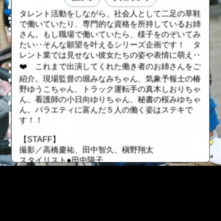
タレント活動をしながら、社会人として二足の草鞋
で働いていたり、専門的な資格を所持しているお姉
さん。もし職場で働いていたら、様子をのぞいてみ
たい‥そんな願望を叶えるシリーズ企画です！ タ
レント業では見せない彼女たちの姿や表情に萌え‥
❤️ これまで出演してくれた働き者のお姉さんをご
紹介。現場監督の堀みなみちゃん、気象予報士の椿
野ゆうこちゃん、トラック運転手の真木しおりちゃ
ん、看護師の小日向ゆりちゃん、秘書の桜みゆちゃ
ん。バラエティに富んだ５人の働く姿はステキで
す！！
【STAFF】
撮影／高橋慶祐、田中智久、槇野翔太
スタイリスト●田中陽子
ヘアメイク●田森春菜・塩田結香・海瀬志津奈
（JULLY）、スミホシナ（GiGGLE）、伊藤遥香
【新機能搭載！ ヤンマガWebで“推し活”しよう！】
☆「推し活」その①〝シリアル番号〟で古参ファ
::fzkqzrz.oi
ン！