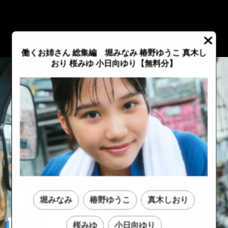
::fzkqzrz.oi
働くお姉さん 総集編 堀みなみ 椿野ゆうこ 真木し
おり 桜みゆ 小日向ゆり【無料分】
堀みなみ
椿野ゆうこ
真木しおり
::fzkqzrz.oi
::fzkqzrz.oi
桜みゆ
小日向ゆり