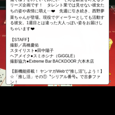
リーズ企画です！ タレント業では見せない彼女た
ちの姿や表情に萌え‥❤️ 先週に引き続き、西野夢
菜ちゃんが登場。現役でディーラーとしても活動す
る彼女。1週目とは違った大人っぽい姿をお届けし
ちゃいます❤️
【STAFF】
撮影／高橋慶佑
スタイリスト●田中陽子
ヘアメイク●スミホシナ（GiGGLE）
撮影協力●Extreme Bar BACKDOOR 六本木店
【新機能搭載！ ヤンマガWebで“推し活”しよう！】
☆「推し活」その①〝シリアル番号〟で古参ファ
ン！
有料グラビアにシリアル番号が搭載！ レンタルし
た順番になっているので自分が何番目にレンタルし
たかが分かります。若い番号を保持していたら、昔
から応援していた証に！ ただしレンタル期間が終
了したら、そのファイルは無くなってしまうので要
::fzkqzrz.oi
注意！