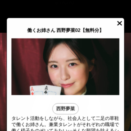
::fzkqzrz.oi
働くお姉さん 西野夢菜02【無料分】
西野夢菜
タレント活動をしながら、社会人として二足の草鞋
::fzkqzrz.oi
::fzkqzrz.oi
で働くお姉さん。兼業タレントがそれぞれの職場で
働く様子をのぞいてみたい‥そんな願望を叶えるシ