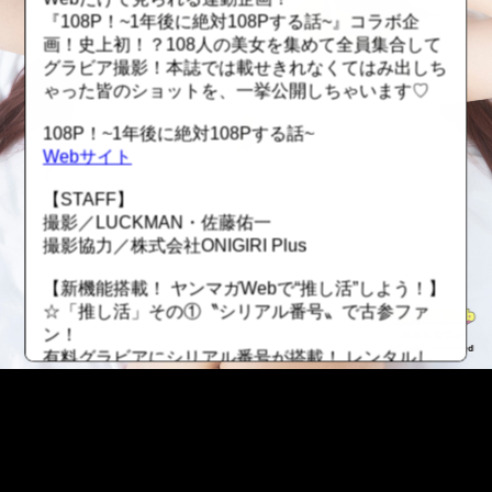
『108P！~1年後に絶対108Pする話~』コラボ企
画！史上初！？108人の美女を集めて全員集合して
グラビア撮影！本誌では載せきれなくてはみ出しち
ゃった皆のショットを、一挙公開しちゃいます♡
108P！~1年後に絶対108Pする話~
Webサイト
【STAFF】
撮影／LUCKMAN・佐藤佑一
撮影協力／株式会社ONIGIRI Plus
【新機能搭載！ ヤンマガWebで“推し活”しよう！】
☆「推し活」その①〝シリアル番号〟で古参ファ
ン！
有料グラビアにシリアル番号が搭載！ レンタルし
た順番になっているので自分が何番目にレンタルし
たかが分かります。若い番号を保持していたら、昔
から応援していた証に！ ただしレンタル期間が終
了したら、そのファイルは無くなってしまうので要
注意！
::fzkqzrz.oi