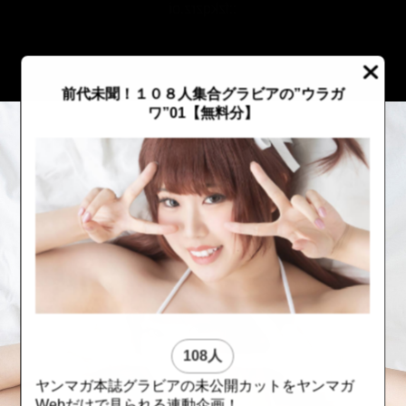
::fzkqzrz.oi
前代未聞！１０８人集合グラビアの”ウラガ
ワ”01【無料分】
108人
::fzkqzrz.oi
::fzkqzrz.oi
ヤンマガ本誌グラビアの未公開カットをヤンマガ
Webだけで見られる連動企画！