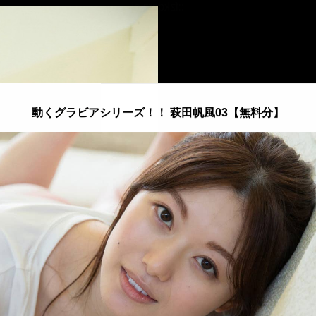
::fzkqzrz.oi
動くグラビアシリーズ！！ 萩田帆風03【無料分】