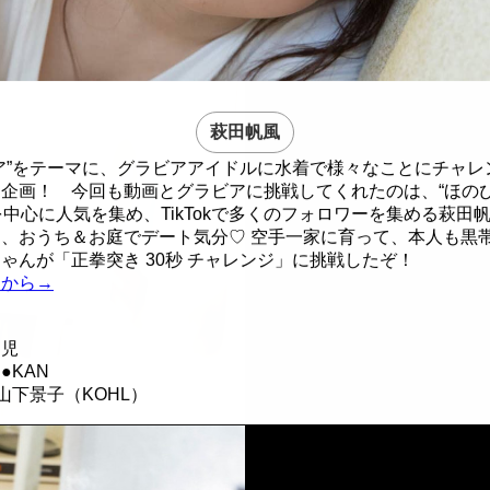
萩田帆風
ア”をテーマに、グラビアアイドルに水着で様々なことにチャレ
企画！ 今回も動画とグラビアに挑戦してくれたのは、“ほのぴ
を中心に人気を集め、TikTokで多くのフォロワーを集める萩田
、おうち＆お庭でデート気分♡ 空手一家に育って、本人も黒
ゃんが「正拳突き 30秒 チャレンジ」に挑戦したぞ！
らから→
健児
●KAN
山下景子（KOHL）