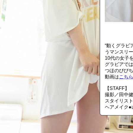
::fzkqzrz.oi
“動くグラビ
うマンスリー
10代の女子
グラビアでは
つほのぴぴち
動画は
こち
【STAFF】
撮影／田中
スタイリスト
ヘアメイク●