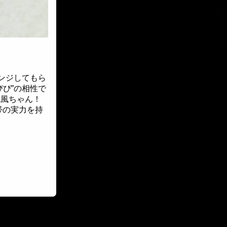
::fzkqzrz.oi
ンジしてもら
ぴ”の相性で
帆風ちゃん！
帯の実力を持