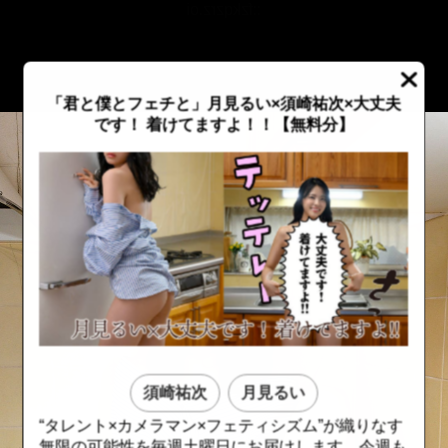
::fzkqzrz.oi
「君と僕とフェチと」月見るい×須崎祐次×大丈夫
です！ 着けてますよ！！【無料分】
須崎祐次
月見るい
::fzkqzrz.oi
::fzkqzrz.oi
“タレント×カメラマン×フェティシズム”が織りなす
無限の可能性を毎週土曜日にお届けします。今週も