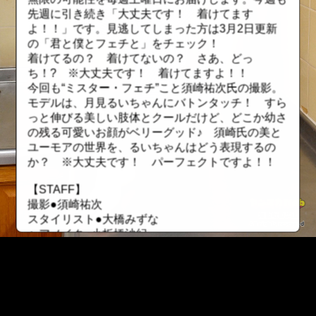
先週に引き続き「大丈夫です！ 着けてます
よ！！」です。見逃してしまった方は3月2日更新
の「君と僕とフェチと」をチェック！
着けてるの？ 着けてないの？ さあ、どっ
ち！? ※大丈夫です！ 着けてますよ！！
今回も“ミスター・フェチ”こと須崎祐次氏の撮影。
モデルは、月見るいちゃんにバトンタッチ！ すら
っと伸びる美しい肢体とクールだけど、どこか幼さ
の残る可愛いお顔がベリーグッド♪ 須崎氏の美と
ユーモアの世界を、るいちゃんはどう表現するの
か？ ※大丈夫です！ パーフェクトですよ！！
【STAFF】
撮影●須崎祐次
スタイリスト●大橋みずな
ヘアメイク●小板橋沙紀
【新機能搭載！ ヤンマガWebで“推し活”しよう！】
☆「推し活」その①〝シリアル番号〟で古参ファ
ン！
有料グラビアにシリアル番号が搭載！ レンタルし
::fzkqzrz.oi