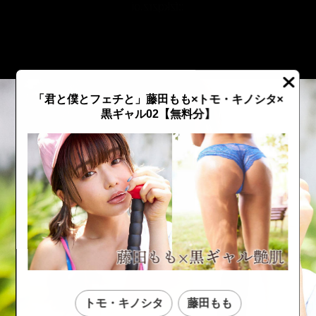
::fzkqzrz.oi
「君と僕とフェチと」藤田もも×トモ・キノシタ×
黒ギャル02【無料分】
::fzkqzrz.oi
::fzkqzrz.oi
トモ・キノシタ
藤田もも