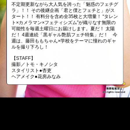
不定期更新ながら大人気を誇った「魅惑のフェチグ
ラ」！！ その後継企画「君と僕とフェチと」がス
タート！！ 有料分を含め全35枚と大増量！ “タレン
ト×カメラマン×フェティシズム”が織りなす無限の
可能性を毎週土曜日にお届けします。夏だ！ 太陽
だ！ 4週連続「黒ギャル艶肌フェチ特集」だ！ 今
週は、藤田ももちゃん×学校をテーマに憧れのギャ
ルを撮り下ろし！
【STAFF】
撮影／トモ・キノシタ
スタイリスト●杏吏
ヘアメイク●花房みなみ
::fzkqzrz.oi