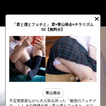
::fzkqzrz.oi
「君と僕とフェチと」 君×青山裕企×チラリズム
02【無料分】
青山裕企
::fzkqzrz.oi
::fzkqzrz.oi
不定期更新ながら大人気を誇った「魅惑のフェチグ
ラ」！！ その後継企画「君と僕とフェチと」がス