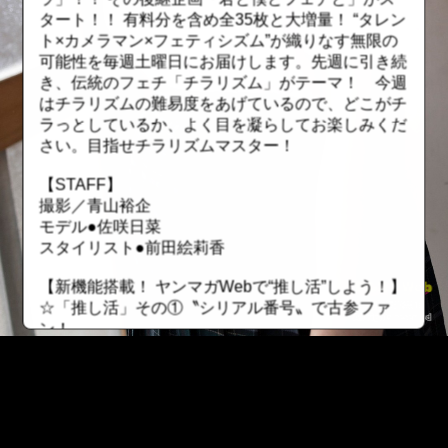
タート！！ 有料分を含め全35枚と大増量！ “タレン
ト×カメラマン×フェティシズム”が織りなす無限の
可能性を毎週土曜日にお届けします。先週に引き続
き、伝統のフェチ「チラリズム」がテーマ！ 今週
はチラリズムの難易度をあげているので、どこがチ
ラっとしているか、よく目を凝らしてお楽しみくだ
さい。目指せチラリズムマスター！
【STAFF】
撮影／青山裕企
モデル●佐咲日菜
スタイリスト●前田絵莉香
【新機能搭載！ ヤンマガWebで“推し活”しよう！】
☆「推し活」その①〝シリアル番号〟で古参ファ
ン！
有料グラビアにシリアル番号が搭載！ レンタルし
た順番になっているので自分が何番目にレンタルし
たかが分かります。若い番号を保持していたら、昔
から応援していた証に！ ただしレンタル期間が終
了したら、そのファイルは無くなってしまうので要
::fzkqzrz.oi