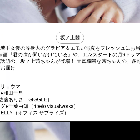
坂ノ上茜
至若手女優の等身大のグラビア＆エモい写真をフレッシュにお
開の映画『君の瞳が問いかけている』や、11/2スタートの月9ドラ
話題の、坂ノ上茜ちゃんが登場！ 天真爛漫な茜ちゃんの、多
がお届け
ウリョウマ
●和田千星
佐藤ありさ（GiGGLE）
千葉由知（ribelo visualworks）
DELLY（オフィス サプライズ）