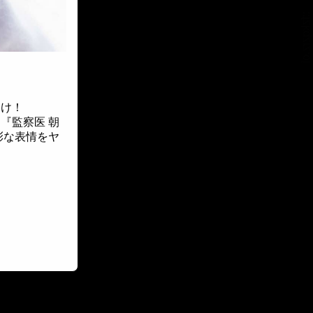
::fzkqzrz.oi
届け！
マ『監察医 朝
彩な表情をヤ