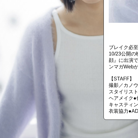
::fzkqzrz.oi
ブレイク必
10/23公
顔』に出演で
ンマガWeb
【STAFF】
撮影／カノ
スタイリスト
ヘアメイク●
キャスティング●
衣装協力●A