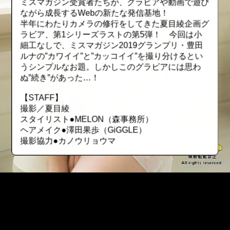
ミスマガジン受賞者たちが、グラビアや動画で遊び
ながら成長するWebの新たな発信基地！
半年にわたりカメラの修行をしてきた夏目綾企画グ
ラビア、第1シリーズラストの第5弾！ 今回は小
細工なしで、ミスマガジン2019グランプリ・豊田
ルナの”カワイイ”と”カッコイイ”を撮り分けるとい
うシンプルなお題。しかしこのグラビアには思わ
ぬ”続き”があった…！
【STAFF】
撮影／夏目綾
スタイリスト●MELON（森事務所）
ヘアメイク●澤田果歩（GiGGLE）
撮影協力●カノウリョウマ
::fzkqzrz.oi