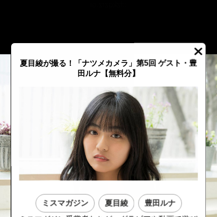
::fzkqzrz.oi
夏目綾が撮る！「ナツメカメラ」第5回 ゲスト・豊
田ルナ【無料分】
::fzkqzrz.oi
::fzkqzrz.oi
ミスマガジン
夏目綾
豊田ルナ