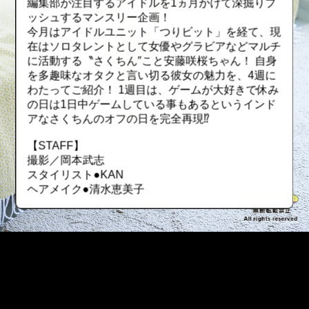
編集部が注目するアイドルを1ヵ月かけて深掘りプ
ッシュするマンスリー企画！
今月はアイドルユニット「つりビット」を経て、現
在はソロタレントとして女優やグラビアなどマルチ
に活動する〝さくちん″こと安藤咲桜ちゃん！ 自身
を多趣味なオタクと言い切る彼女の魅力を、4週に
わたってご紹介！ 1週目は、ゲームが大好きで休み
の日は1日中ゲームしている事もあるというインド
アなさくちんのオフの日を完全再現⁉
【STAFF】
撮影／岡本武志
スタイリスト●KAN
ヘアメイク●清水恵美子
::fzkqzrz.oi