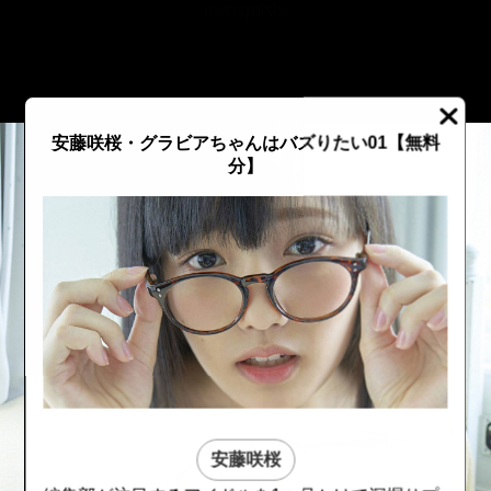
::fzkqzrz.oi
安藤咲桜・グラビアちゃんはバズりたい01【無料
分】
::fzkqzrz.oi
::fzkqzrz.oi
安藤咲桜