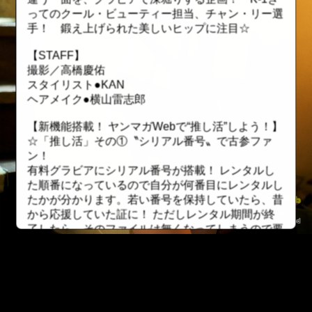
ってのクール・ビューティー担当、チャン・リー選
手！ 鍛え上げられた美しいヒップに注目☆
【STAFF】
撮影／高橋慶佑
スタイリスト●KAN
ヘアメイク●横山雷志郎
【新機能搭載！ ヤンマガWebで“推し活”しよう！】
☆「推し活」その①〝シリアル番号〟で古参ファ
ン！
有料グラビアにシリアル番号が搭載！ レンタルし
た順番になっているので自分が何番目にレンタルし
たかが分かります。若い番号を保持していたら、昔
から応援していた証に！ ただしレンタル期間が終
了したら、そのファイルは無くなってしまうので要
注意！
☆「推し活」その②〝最推しユーザー〟でトップオ
タを極める！
一つの有料グラビアを一番長い期間レンタルしてい
る方を「最推しユーザー」に認定！ そのグラビア
::fzkqzrz.oi