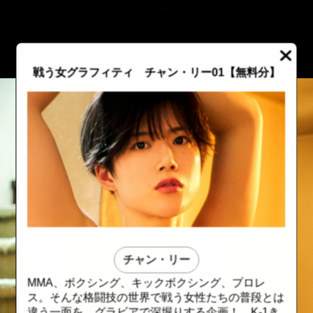
::fzkqzrz.oi
戦う女グラフィティ チャン・リー01【無料分】
チャン・リー
MMA、ボクシング、キックボクシング、プロレ
::fzkqzrz.oi
::fzkqzrz.oi
ス。そんな格闘技の世界で戦う女性たちの普段とは
違う一面を、グラビアで深堀りする企画！ K-1き