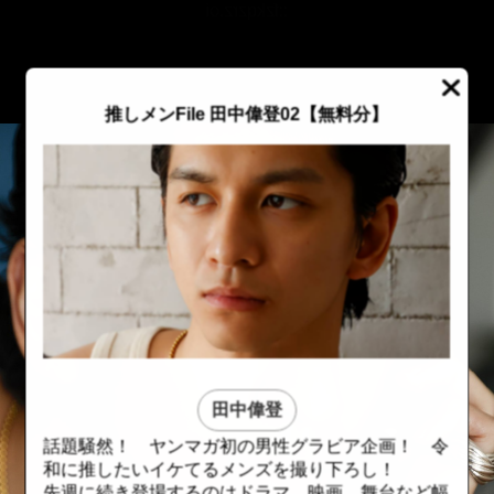
::fzkqzrz.oi
推しメンFile 田中偉登02【無料分】
田中偉登
話題騒然！ ヤンマガ初の男性グラビア企画！ 令
::fzkqzrz.oi
::fzkqzrz.oi
和に推したいイケてるメンズを撮り下ろし！
先週に続き登場するのはドラマ、映画、舞台など幅