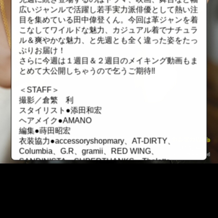
広いジャンルで活躍し若手実力派俳優として熱い注
目を集めている田中偉登くん。今回は革ジャンを着
こなしてワイルドな魅力、カジュアル着でナチュラ
ル＆爽やかな魅力、と先週とも全く違った姿をたっ
ぷりお届け！
さらに今週は１週目＆２週目のメイキング動画もま
とめて大公開しちゃうので乞うご期待‼
＜STAFF＞
撮影／倉繁 利
スタイリスト●添田和宏
ヘアメイク●AMANO
編集●蒔田昭宏
衣装協力●accessoryshopmary、AT-DIRTY、
Columbia、G.R、gramii、RED WING、
SANDINISTA、SUPERTHANKS、Thalatta、
YArKA
【新機能搭載！ ヤンマガWebで“推し活”しよう！】
☆「推し活」その①〝シリアル番号〟で古参ファ
ン！
::fzkqzrz.oi