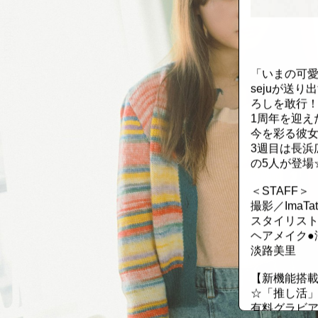
::fzkqzrz.oi
「いまの可愛
sejuが送
ろしを敢行
1周年を迎え
今を彩る彼
3週目は長浜
の5人が登場
＜STAFF＞
撮影／ImaT
スタイリスト
ヘアメイク●
淡路美里
【新機能搭載
☆「推し活
有料グラビア