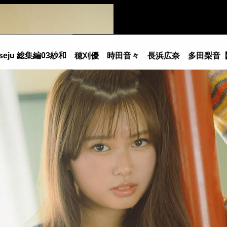
::fzkqzrz.oi
seju 総集編03紗和 穂刈優 時田音々 長浜広奈 多田梨音