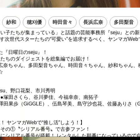
紗和
穂刈優
時田音々
長浜広奈
多田梨音
い子たちが集まっている」と話題の芸能事務所『seju』との
り出す次世代スターたちの“可愛い”を追求するべく、ヤンマガWe
！
た『日曜日のseju』！
女たちのダイジェストを総集編でお届け！
広奈ちゃん、多田梨音ちゃん、時田音々ちゃん、紗和ちゃん、
☆
atsu、野口花梨、市川秀明
●塚田さくら、谷川夢佳、今福幸奈、南拓子
澤田果歩（GiGGLE）、伍島琴美、島守沙也花、佐藤ありさ（Gi
！ ヤンマガWebで“推し活”しよう！】
」その①〝シリアル番号〟で古参ファン！
にシリアル番号が搭載！ レンタルした順番になっているので