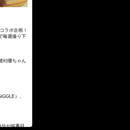
::fzkqzrz.oi
新コラボ企画！
bで毎週撮り下
穂刈優ちゃん
GGLE）、
自分が何番目