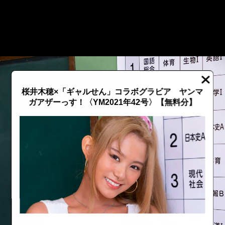
::fzkqzrz.oi
桜井木穂×「ギャルせん」コラボグラビア ヤンマ
ガアザーっす！〈YM2021年42号〉【無料分】
::fzkqzrz.oi
::fzkqzrz.oi