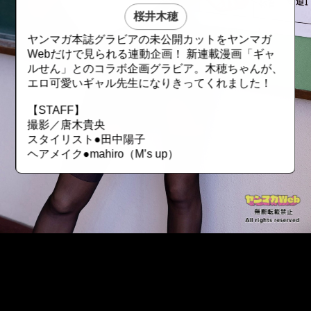
桜井木穂
ヤンマガ本誌グラビアの未公開カットをヤンマガ
Webだけで見られる連動企画！ 新連載漫画「ギャ
ルせん」とのコラボ企画グラビア。木穂ちゃんが、
エロ可愛いギャル先生になりきってくれました！
【STAFF】
撮影／唐木貴央
スタイリスト●田中陽子
ヘアメイク●mahiro（M’s up）
::fzkqzrz.oi