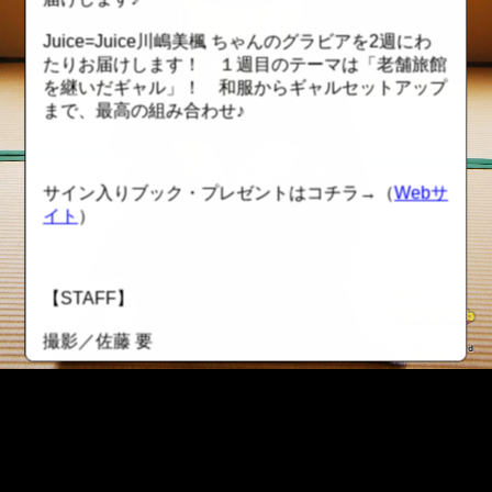
Juice=Juice川嶋美楓 ちゃんのグラビアを2週にわ
たりお届けします！ １週目のテーマは「老舗旅館
を継いだギャル」！ 和服からギャルセットアップ
まで、最高の組み合わせ♪
サイン入りブック・プレゼントはコチラ→（
Webサ
イト
）
【STAFF】
撮影／佐藤 要
スタイリスト●佐藤かなめ、望月さおり（着付け）
ヘアメイク●布野夕貴（吉野事務所）
動画●茅野勝利
::fzkqzrz.oi