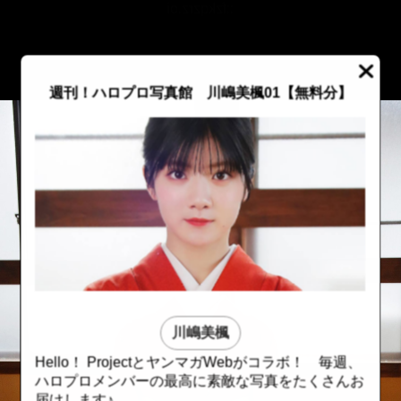
::fzkqzrz.oi
週刊！ハロプロ写真館 川嶋美楓01【無料分】
川嶋美楓
Hello！ ProjectとヤンマガWebがコラボ！ 毎週、
::fzkqzrz.oi
::fzkqzrz.oi
ハロプロメンバーの最高に素敵な写真をたくさんお
届けします♪