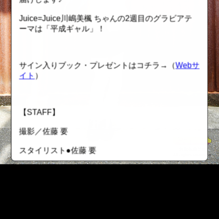
Juice=Juice川嶋美楓 ちゃんの2週目のグラビアテ
ーマは「平成ギャル」！
サイン入りブック・プレゼントはコチラ→（
Webサ
イト
）
【STAFF】
撮影／佐藤 要
スタイリスト●佐藤 要
ヘアメイク●布野夕貴（吉野事務所）
動画●茅野勝利
::fzkqzrz.oi
【新機能搭載！ ヤンマガWebで“推し活”しよう！】