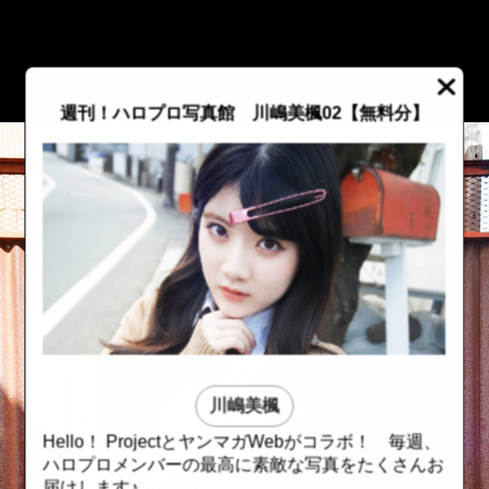
::fzkqzrz.oi
週刊！ハロプロ写真館 川嶋美楓02【無料分】
川嶋美楓
Hello！ ProjectとヤンマガWebがコラボ！ 毎週、
::fzkqzrz.oi
::fzkqzrz.oi
ハロプロメンバーの最高に素敵な写真をたくさんお
届けします♪