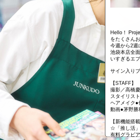
::fzkqzrz.oi
Hello！ 
をたくさんお
今週から2週
池袋本店全面
いすぎるエ
サイン入り
【STAFF】
撮影／高橋
スタイリスト
ヘアメイク●
動画●茅野勝
【新機能搭載
☆「推し活
有料グラビア