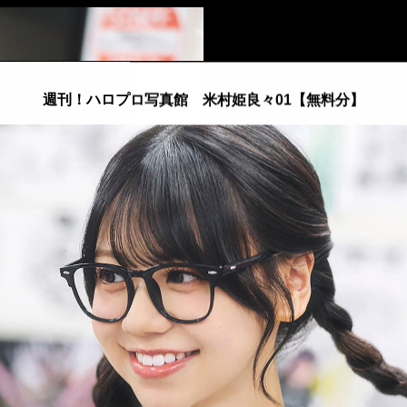
::fzkqzrz.oi
週刊！ハロプロ写真館 米村姫良々01【無料分】