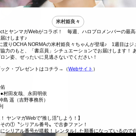
米村姫良々
ProjectとヤンマガWebがコラボ！ 毎週、ハロプロメンバーの
届けします♪
に渡りOCHA NORMAの米村姫良々ちゃんが登場♪ 1週目は
協力のもと、「書店員」シチュエーションでお届けします！ 
プロン姿、ぜったいに見逃さないでください！
ブック・プレゼントはコチラ→（
Webサイト
）
慶佑
●村田友哉、永田明依
仲島 遥（吉野事務所）
利
！ ヤンマガWebで“推し活”しよう！】
」その①〝シリアル番号〟で古参ファン！
にシリアル番号が搭載！ レンタルした順番になっているので