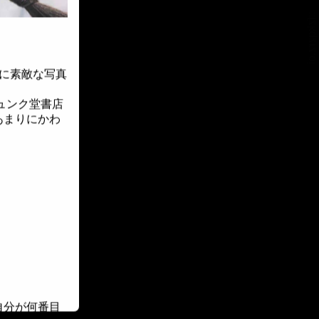
::fzkqzrz.oi
最高に素敵な写真
ジュンク堂書店
あまりにかわ
自分が何番目