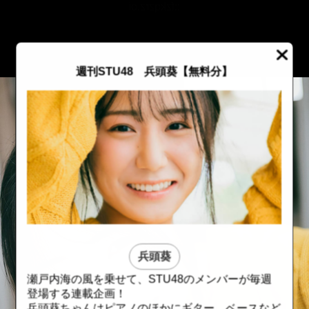
::fzkqzrz.oi
週刊STU48 兵頭葵【無料分】
兵頭葵
瀬戸内海の風を乗せて、STU48のメンバーが毎週
::fzkqzrz.oi
::fzkqzrz.oi
登場する連載企画！
兵頭葵ちゃんはピアノのほかにギター、ベースなど