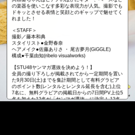
の楽器を使いこなす多彩な表現力が人気。撮影でも
ドキッとさせる表情と笑顔とのギャップで魅せてく
れました！
＜STAFF＞
撮影／藤本和典
スタイリスト●金野春奈
ヘアメイク●佐藤ありさ ・ 尾古夢月(GiGGLE)
構成●千葉由知(ribelo visualworks)
【STU48ヤンマガ選抜を決めよう！】
全員の撮り下ろしが掲載されてから一定期間を置い
た9月30日(土)までを集計期間として有料グラビア
のポイント数(レンタルとレンタル延長を含む)上位
7名に、無料グラビアの掲載日からの7日間PV上位5
名を加えた12名が「ヤンマガ選抜」に決定！ 12名
で新たに撮り下ろしたグラビアでヤングマガジン本
誌の巻頭、巻中、巻末をジャック！！
◎順位によるグラビア登場位置
有料グラビアのポイント数１～３位 巻頭グラビア
有料グラビアのポイント数４～７位 巻中グラビア
::fzkqzrz.oi