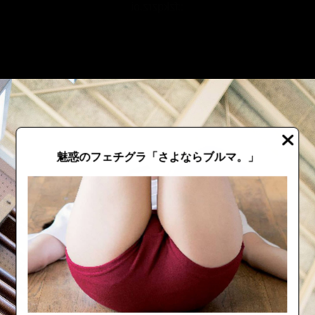
::fzkqzrz.oi
魅惑のフェチグラ「さよならブルマ。」
::fzkqzrz.oi
::fzkqzrz.oi