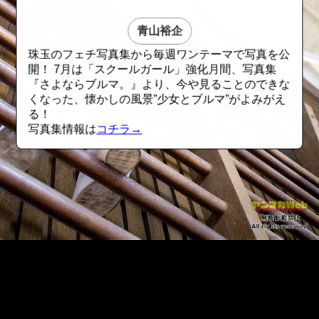
青山裕企
珠玉のフェチ写真集から毎週ワンテーマで写真を公
開！ 7月は「スクールガール」強化月間、写真集
『さよならブルマ。』より、今や見ることのできな
くなった、懐かしの風景”少女とブルマ”がよみがえ
る！
写真集情報は
コチラ→
::fzkqzrz.oi