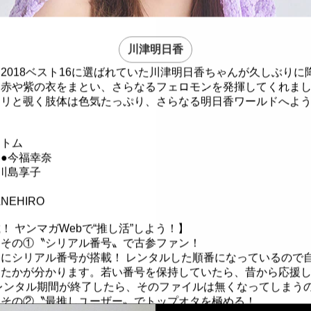
川津明日香
2018ベスト16に選ばれていた川津明日香ちゃんが久しぶりに
、赤や紫の衣をまとい、さらなるフェロモンを発揮してくれま
ラリと覗く肢体は色気たっぷり、さらなる明日香ワールドへよ
ツトム
●今福幸奈
川島享子
NEHIRO
！ ヤンマガWebで“推し活”しよう！】
」その①〝シリアル番号〟で古参ファン！
にシリアル番号が搭載！ レンタルした順番になっているので
したかが分かります。若い番号を保持していたら、昔から応援
レンタル期間が終了したら、そのファイルは無くなってしまう
」その②〝最推しユーザー〟でトップオタを極める！