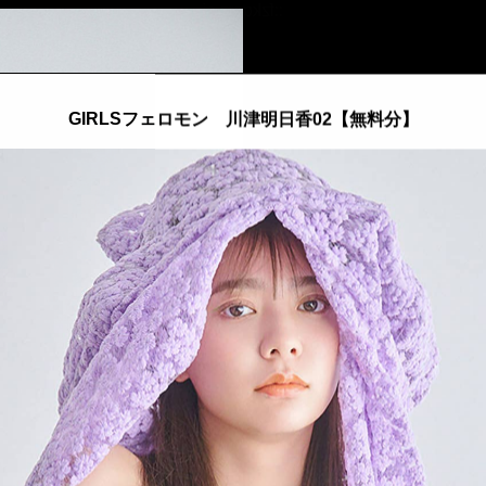
::fzkqzrz.oi
GIRLSフェロモン 川津明日香02【無料分】