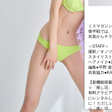
::fzkqzrz.oi
ミスマガジン
後半戦では
衣装からチ
＜STAFF＞
撮影／オノ
スタイリスト
ヘアメイク●
編集●平野 遊
衣装協力●KA
【新機能搭載
☆「推し活
有料グラビア
にレンタル
に！ ただし
☆「推し活