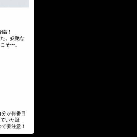
::fzkqzrz.oi
降臨！
した。妖艶な
うこそ〜。
自分が何番目
していた証
ので要注意！