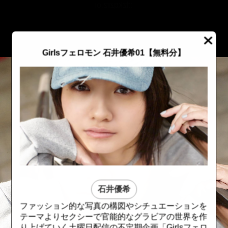
::fzkqzrz.oi
Girlsフェロモン 石井優希01【無料分】
石井優希
ファッション的な写真の構図やシチュエーションを
::fzkqzrz.oi
::fzkqzrz.oi
テーマよりセクシーで官能的なグラビアの世界を作
り上げていく土曜日配信の不定期企画「Girlsフェロ