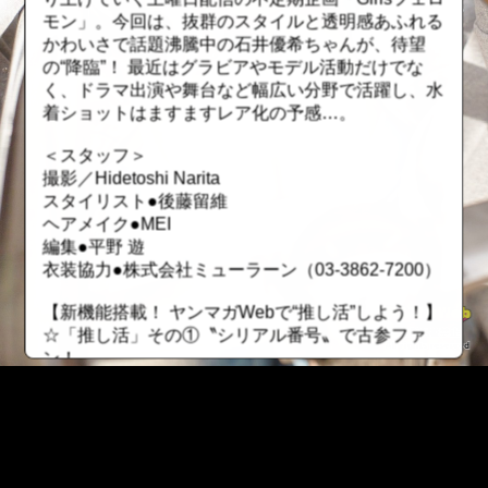
モン」。今回は、抜群のスタイルと透明感あふれる
かわいさで話題沸騰中の石井優希ちゃんが、待望
の“降臨”！ 最近はグラビアやモデル活動だけでな
く、ドラマ出演や舞台など幅広い分野で活躍し、水
着ショットはますますレア化の予感…。
＜スタッフ＞
撮影／Hidetoshi Narita
スタイリスト●後藤留維
ヘアメイク●MEI
編集●平野 遊
衣装協力●株式会社ミューラーン（03-3862-7200）
【新機能搭載！ ヤンマガWebで“推し活”しよう！】
☆「推し活」その①〝シリアル番号〟で古参ファ
ン！
有料グラビアにシリアル番号が搭載！ レンタルし
た順番になっているので自分が何番目にレンタルし
たかが分かります。若い番号を保持していたら、昔
から応援していた証に！ ただしレンタル期間が終
了したら、そのファイルは無くなってしまうので要
::fzkqzrz.oi