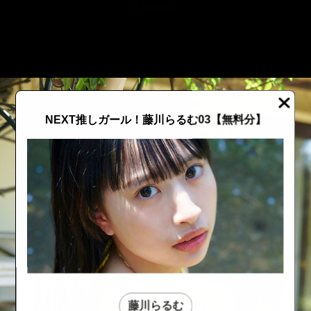
::fzkqzrz.oi
NEXT推しガール！藤川らるむ03【無料分】
::fzkqzrz.oi
::fzkqzrz.oi
藤川らるむ