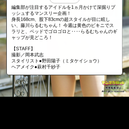
編集部が注目するアイドルを1ヵ月かけて深掘りプ
ッシュするマンスリー企画！
身長168cm、股下83cmの超スタイルが目に眩し
い、藤川らるむちゃん！ 今週は黄色のビキニでス
ラリと、ベッドでゴロゴロと‥‥らるむちゃんのギ
ャップが見どころ！
【STAFF】
撮影／岡本武志
スタイリスト●野田陽子（ミタケイショウ）
ヘアメイク●萩村千紗子
::fzkqzrz.oi