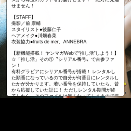
せません！
【STAFF】
撮影／前 康輔
スタイリスト●後藤仁子
ヘアメイク●川畑春菜
衣装協力●fruits de mer、ANNEBRA
【新機能搭載！ ヤンマガWebで“推し活”しよう！】
☆「推し活」その①〝シリアル番号〟で古参ファ
ン！
有料グラビアにシリアル番号が搭載！ レンタルし
た順番になっているので自分が何番目にレンタルし
たかが分かります。若い番号を保持していたら、昔
から応援していた証に！ ただしレンタル期間が終
了したら、そのファイルは無くなってしまうので要
注意！
☆「推し活」その②〝最推しユーザー〟でトップオ
タを極める！
一つの有料グラビアを一番長い期間レンタルしてい
る方を「最推しユーザー」に認定！ そのグラビア
::fzkqzrz.oi