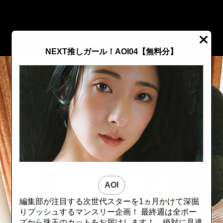
::fzkqzrz.oi
NEXT推しガール！AOI04【無料分】
AOI
編集部が注目する次世代スターを1ヵ月かけて深掘
::fzkqzrz.oi
::fzkqzrz.oi
りプッシュするマンスリー企画！ 最終週は全ポー
ズから珠玉のカットをお届けします！ 絶対に見逃