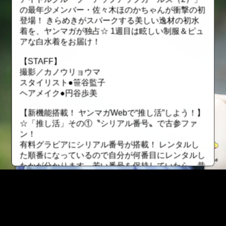
の最年少メンバー・佐々木ほのかちゃんが衝撃の初
登場！ きらめきがスパークする美しい逸材の初水
着を、ヤンマガが独占☆ 1週目は眩しい制服＆ピュ
アな白水着をお届け！
【STAFF】
撮影／カノウリョウマ
スタイリスト●笹谷監子
ヘアメイク●円谷歩美
【新機能搭載！ ヤンマガWebで“推し活”しよう！】
☆「推し活」その①〝シリアル番号〟で古参ファ
ン！
有料グラビアにシリアル番号が搭載！ レンタルし
た順番になっているので自分が何番目にレンタルし
たかが分かります。若い番号を保持していたら、昔
から応援していた証に！ ただしレンタル期間が終
了したら、そのファイルは無くなってしまうので要
注意！
☆「推し活」その②〝最推しユーザー〟でトップオ
タを極める！
::fzkqzrz.oi