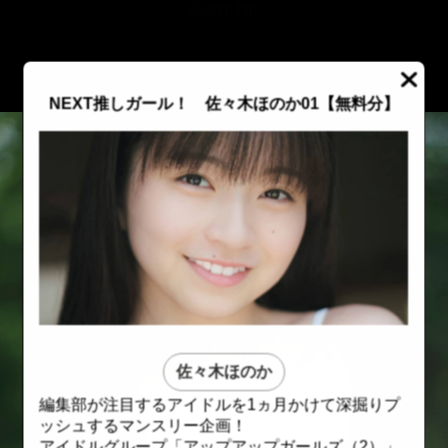
::fzkqzrz.oi
NEXT推しガール！ 佐々木ほのか01【無料分】
佐々木ほのか
編集部が注目するアイドルを1ヵ月かけて深掘りプ
::fzkqzrz.oi
::fzkqzrz.oi
ッシュするマンスリー企画！
アイドルグループ「アップアップガールズ（2）」