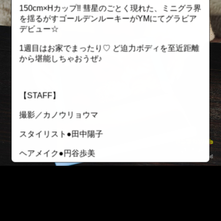
150cm×Hカップ‼ 彗星のごとく現れた、ミニグラ界
を揺るがすゴールデンルーキーがYMにてグラビア
デビュー☆
1週目はお家でまったり♡ ど迫力ボディを至近距離
から堪能しちゃおうぜ♪
【STAFF】
撮影／カノウリョウマ
スタイリスト●田中陽子
ヘアメイク●円谷歩美
【新機能搭載！ ヤンマガWebで“推し活”しよう！】
☆「推し活」その①〝シリアル番号〟で古参ファ
ン！
有料グラビアにシリアル番号が搭載！ レンタルし
::fzkqzrz.oi