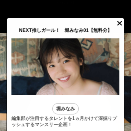
::fzkqzrz.oi
NEXT推しガール！ 堀みなみ01【無料分】
堀みなみ
編集部が注目するタレントを1ヵ月かけて深掘りプ
::fzkqzrz.oi
::fzkqzrz.oi
ッシュするマンスリー企画！