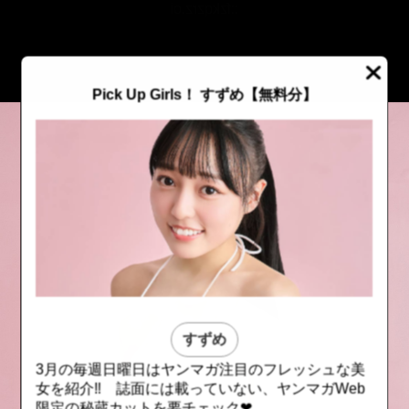
::fzkqzrz.oi
Pick Up Girls！ すずめ【無料分】
すずめ
3月の毎週日曜日はヤンマガ注目のフレッシュな美
::fzkqzrz.oi
::fzkqzrz.oi
女を紹介‼︎ 誌面には載っていない、ヤンマガWeb
限定の秘蔵カットを要チェック❤