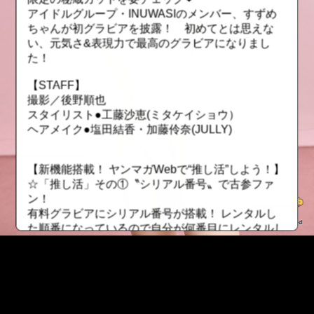
アイドルグループ・INUWASIのメンバー、すずめ
ちゃんが初グラビアを披露！ 初めてとは思えな
い、元気さ&表現力で最高のグラビアになりまし
た！
【STAFF】
撮影／後野順也
スタイリスト●工藤沙恵(ミタケイショウ）
ヘアメイク●塩田結香・加藤伶奈(JULLY)
【新機能搭載！ ヤンマガWebで“推し活”しよう！】
☆「推し活」その①〝シリアル番号〟で古参ファ
ン！
有料グラビアにシリアル番号が搭載！ レンタルし
た順番になっているので自分が何番目にレンタルし
たかが分かります。若い番号を保持していたら、昔
から応援していた証に！ ただしレンタル期間が終
了したら、そのファイルは無くなってしまうので要
注意！
☆「推し活」その②〝最推しユーザー〟でトップオ
::fzkqzrz.oi